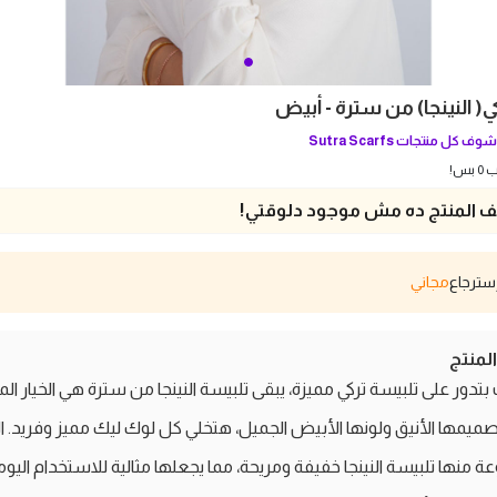
ي( النينجا) من سترة - أبيض
وف كل منتجات
Sutra Scarfs
بس!
 المنتج ده مش موجود دلوقتي!
مجاني
منتج
 بتدور على تلبيسة تركي مميزة، يبقى تلبيسة النينجا من سترة هي الخيار المث
صميمها الأنيق ولونها الأبيض الجميل، هتخلي كل لوك ليك مميز وفريد. ا
ة منها تلبيسة النينجا خفيفة ومريحة، مما يجعلها مثالية للاستخدام اليوم