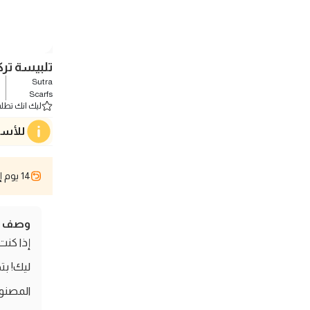
تلبيسة ترك
Sutra
ش
Scarfs
ليك انك تطلب 0 
للأسف
14 يوم إسترجاع
وصف ال
إذا كنت
ليك! بت
المصنوع