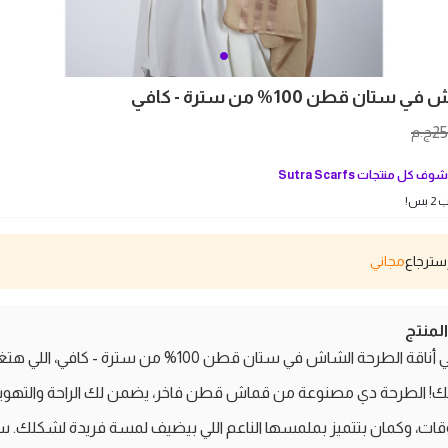
ان قطن 100% من سترة - كافي
2
ج.م
وف كل منتجات
Sutra Scarfs
بس!
مجاني
منتج
اكتشفي أناقة الطرحة الشاش في ستان قطن 100% من سترة - كافي، 
تك! الطرحة دي مصنوعة من قماش قطن فاخر، يضمن لك الراحة والتهوي
قات، وكمان بتتميز بملمسها الناعم اللي بيضيف لمسة فريدة لشكلك. س