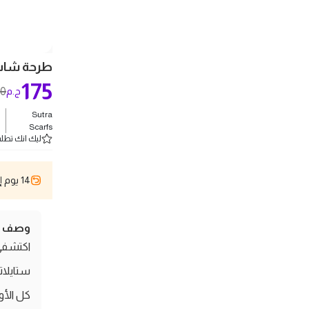
طرحة شاش في ست
175
50
ج.م
Sutra
ش
Scarfs
ليك انك تطلب 2 
14 يوم إسترجاع
وصف ال
ستايلا
كل الأو