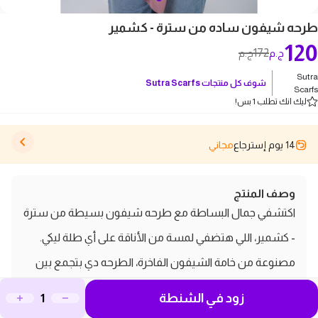
طرحه شيفون ساده من سترة - كشمير
120
172
ج.م
ج.م
Sutra
شوف كل منتجات
Sutra Scarfs
Scarfs
ليك انك تطلب 1 بس!
14 يوم إسترجاع
مجاني
وصف المنتج
اكتشفي جمال البساطة مع طرحه شيفون بسيطة من سترة
- كشمير، اللي هتضفي لمسة من الأناقة على أي طلة ليكي.
مصنوعة من خامة الشيفون الفاخرة، الطرحه دي بتجمع بين
الراحة والفخامة، مما يجعلها مثالية لكل المناسبات. سواء كنتي
زود في الشنطة
رايحة شغل أو مناسبة خاصة، الطرحه دي هتكون اختيارك