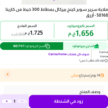
ملاية سرير سوبر كينج بيركال بمطاط 300 خيط من كارينا
58168 - أزرق
السعر بالبروموكود
السعر العادي
1,656
1,725
ج.م
ج.م
2,300
ج.م
BEIT07
اشتري ببروموكود
انسخ البروموكود
Carina
شوف كل منتجات
Carina Home
Home
ليك انك تطلب 2 بس!
14 يوم إسترجاع
مجاني
وصف المنتج
استمتع بنوم عميق ومريح مع ملاية سرير كارينا سوبر كينج
زود في الشنطة
من القطن 100% بنسيج بيركال 300 خيط. تصميم عملي