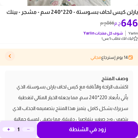
يارلن كيس لحاف بسوستة - 220*240 سم - مشجر - بينك
646
866
ج.م
ج.م
Yarlin
شوف كل منتجات
Yarlin
ليك انك تطلب 5 بس!
14 يوم إسترجاع
مجاني
وصف المنتج
اكتشف الراحة والأناقة مع كيس لحاف يارلن بسوستة، الذي
يأتي بأبعاد 220*240 سم، مما يجعله الخيار المثالي لتغطية
سريرك بشكل كامل. يتميز هذا المنتج بتصميمه الجذاب الذي
يتضمن ورد صغير بتفاصيل دقيقة، مما يضفي لمسة جمالية
زود في الشنطة
على غرفتك. مصنوع من خامة قطن مخلوط عالية الجودة،