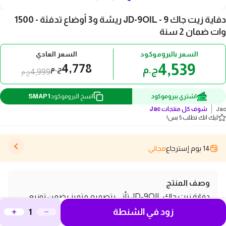
دفاية زيت جاك JD-9OIL - 9 ريشة و3 أوضاع تدفئة - 1500
وات ضمان 2 سنة
السعر بالبروموكود
السعر العادي
4,539
4,778
ج.م
ج.م
4,999
ج.م
SMAP1
اشتري ببروموكود
انسخ البروموكود
Jac
شوف كل منتجات
Jac
ليك انك تطلب 5 بس!
14 يوم إسترجاع
مجاني
وصف المنتج
دفاية زيت جاك JD-9OIL تأتي بتصميم متميز يضمن توزيع
زود في الشنطة
حرارة ممتاز بفضل وجود 9 ريشة. تحتوي على 3 أوضاع تدفئة