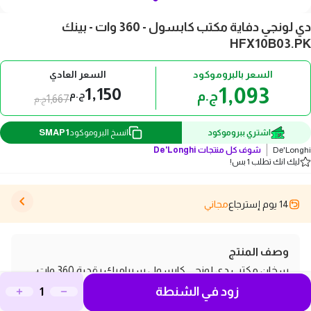
دي لونجي دفاية مكتب كابسول - 360 وات - بينك
HFX10B03.PK
السعر بالبروموكود
السعر العادي
1,093
1,150
ج.م
ج.م
1,667
ج.م
SMAP1
اشتري ببروموكود
انسخ البروموكود
De'Longhi
شوف كل منتجات
De'Longhi
ليك انك تطلب 1 بس!
14 يوم إسترجاع
مجاني
وصف المنتج
سخان مكتب دي لونجي كابسول سيراميك بقدرة 360 وات،
زود في الشنطة
تصميم هادئ وسريع للتدفئة مع شبكة قابلة للتعديل