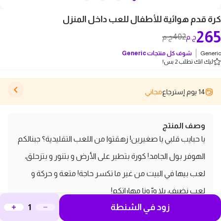
كرة قدم هوائية للأطفال للعب داخل المنزل
265
402
ج.م
ج.م
Generic
شوف كل منتجات
Generic
ليك انك تطلب 2 بس!
14 يوم إسترجاع
مجاني
وصف المنتج
يا حبايب قلبي يا صغيرين! زهقتوا من اللعب التقليدية؟ جبنالكم
الهوفر بول الجامد! كورة بتطير على الأرض و بتنور و بتزحلق،
لعب بيها في البيت من غير ما تكسر حاجة! متعة و حركة و
لعب نضيف، يلا ورّونا مهاراتكم!
مواصفات و مميزات كرة قدم هوائية
زود في الشنطة
للأطفال للعب داخل المنزل