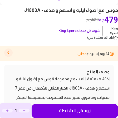
قوس مع اضواء ليلية و اسهم و هدف - J1803A
479
680
ج.م
ج.م
King
شوف كل منتجات
King Sport
Sport
ليك انك تطلب 1 بس!
14 يوم إسترجاع
مجاني
وصف المنتج
اكتشف متعة اللعب مع مجموعة قوس مع اضواء ليلية و
اسهم و هدف - J1803A، الخيار المثالي للأطفال من عمر 7
سنوات وما فوق. تتميز هذه المجموعة بتصميمها المبتكر
الذي يشمل قوس وسهم مزود بإضاءة ملونة، مما يجعل
زود في الشنطة
تجربة اللعب أكثر سحرًا وإثارة. تأتي المجموعة مع 3 سهام