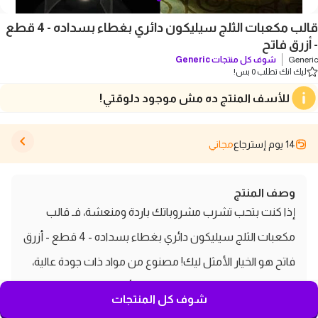
قالب مكعبات الثلج سيليكون دائري بغطاء بسداده - 4 قطع
- أزرق فاتح
Generic
شوف كل منتجات
Generic
ليك انك تطلب 0 بس!
للأسف المنتج ده مش موجود دلوقتي!
14 يوم إسترجاع
مجاني
وصف المنتج
إذا كنت بتحب تشرب مشروباتك باردة ومنعشة، فـ قالب
مكعبات الثلج سيليكون دائري بغطاء بسداده - 4 قطع - أزرق
فاتح هو الخيار الأمثل ليك! مصنوع من مواد ذات جودة عالية،
السيليكون والبولي بروبلين، يضمنلك أمان كامل لصنع
شوف كل المنتجات
مكعبات الثلج. القالب ده مش بس دائم، كمان صديق للبيئة