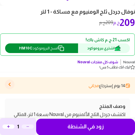
نوفال جردل ثلج الومنيوم مع مساكة - 1 لتر
209
209
ج.م
ج.م
اكسب 21 ج.م كاش باك!
HM10C
اشتري ببروموكود
انسخ البروموكود
Nouval
شوف كل منتجات
Nouval
ليك انك تطلب 5 بس!
14 يوم إسترجاع
مجاني
وصف المنتج
اكتشف جردل الثلج الألمنيوم من Nouval بسعة 1 لتر، المثالي
لحفظ الثلج وتقديم المشروبات الباردة في المناسبات. يتميز
زود في الشنطة