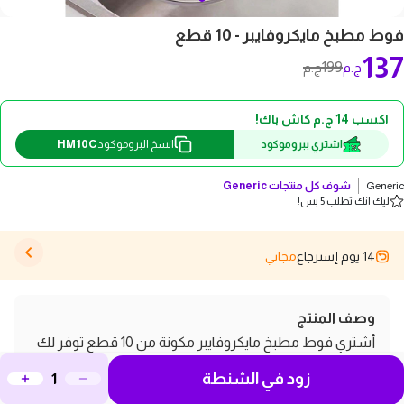
فوط مطبخ مايكروفايبر - 10 قطع
137
199
ج.م
ج.م
اكسب 14 ج.م كاش باك!
HM10C
اشتري ببروموكود
انسخ البروموكود
Generic
شوف كل منتجات
Generic
ليك انك تطلب 5 بس!
14 يوم إسترجاع
مجاني
وصف المنتج
أشتري فوط مطبخ مايكروفايبر مكونة من 10 قطع توفر لك
حلول تنظيف مثالية في المطبخ. تم تصميم هذه الفوط من
زود في الشنطة