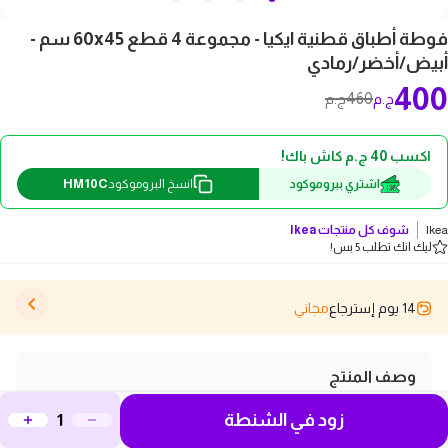
فوطة أطباق قطنية ايكيا - مجموعة 4 قطع 60x45 سم -
أبيض/أخضر/رمادي
400
460
ج.م
ج.م
اكسب 40 ج.م كاش باك!
HM10C
اشتري ببروموكود
انسخ البروموكود
Ikea
شوف كل منتجات
Ikea
ليك انك تطلب 5 بس!
14 يوم إسترجاع
مجاني
وصف المنتج
استمتع بتنظيف أواني المطبخ بطريقة أنيقة مع مجموعة
زود في الشنطة
فوطة الأطباق القطنية من ايكيا! تأتي هذه المجموعة الرائعة