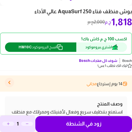
بوش منظف فناء AquaSurf 250 عالي الأداء
1,818
2,000
ج.م
ج.م
اكسب 100 ج.م كاش باك!
HM10C
اشتري ببروموكود
انسخ البروموكود
Bosch
شوف كل منتجات
Bosch
ليك انك تطلب 1 بس!
14 يوم إسترجاع
مجاني
وصف المنتج
استمتع بتنظيف سريع وفعال لأفنيتك وممراتك مع منظف
الفناء بوش AquaSurf 250. تصميمه الذكي يوفر لك سهولة
زود في الشنطة