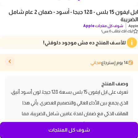
ابل ايفون 15 بلس - 128 جيجا - أسود - ضمان 2 عام شامل
الضريبة
Apple
شوف كل منتجات
Apple
ليك انك تطلب 0 بس!
للأسف المنتج ده مش موجود دلوقتي!
14 يوم إسترجاع
مجاني
وصف المنتج
تعرف على ابل ايفون 15 بلس بسعة 128 جيجا، لون أسود أنيق،
الذي يجمع بين الأداء العالي والتصميم العصري. يأتي هذا
الهاتف الذكي مع ضمان لمدة عامين شامل الضريبة، مما
يضمن لك تجربة شراء آمنة وموثوقة. يتميز ايفون 15 بلس
شوف كل المنتجات
بتقنية متطورة وكاميرا احترافية، مما يجعله الخيار المثالي