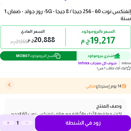
إنفنكس نوت 60 - 256 جيجا / 8 جيجا - 5G- روز جولد - ضمان 1
سنة
السعر بالبروموكود
السعر العادي
19,217
20,888
ج.م
ج.م
21,555
ج.م
MOB07
اشتري ببروموكود
انسخ البروموكود
Infinix
شوف كل منتجات
Infinix
ليك انك تطلب 1 بس!
14 يوم إسترجاع
مجاني
وصف المنتج
اكتشفوا قوة الأداء والأناقة مع هاتف إنفنكس نوت 60 الجديد،
زود في الشنطة
الذي يأتي بسعة تخزين مذهلة تبلغ 256 جيجابايت وذاكرة رام