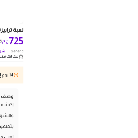
لعبة ترابيزة 
725
5
ج.م
Generic
شوف
ليك انك تطلب 4 
14 يوم إسترجاع
وصف ال
والتشوي
بتصميم 
لعب ممت