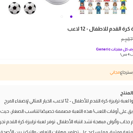
كرة القدم للاطفال - 12 لاعب
87
ج.م
 كل منتجات
Generic
بس!
مجاني
منتج
اكتشفوا لعبة ترابيزة كرة القدم للأطفال - 12 لاعب، الخيار المثالي لإضفاء المرح
ق على أوقات اللعب! هذه اللعبة مصممة خصيصًا لتناسب الصغار، حيث ت
جذاب وألوان مبهجة تشد انتباه الأطفال. توفر لعبة ترابيزة كرة القدم تجر
عة ومثيرة، مما يساعد على تطوير مهارات التعاون والتركيز بين الأصدقا