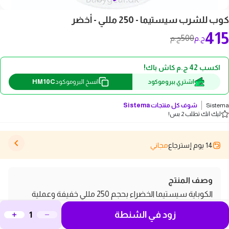
كوب للشرب سيستيما - 250 مللي - أخضر
415
500
ج.م
ج.م
اكسب 42 ج.م كاش باك!
HM10C
اشتري ببروموكود
انسخ البروموكود
Sistema
شوف كل منتجات
Sistema
ليك انك تطلب 2 بس!
14 يوم إسترجاع
مجاني
وصف المنتج
الكوباية سيستيما الخضراء بحجم 250 مللي خفيفة وعملية
سواء للشاي، القهوة، أو العصير، الكوب ده بيجمع بين الخامات
زود في الشنطة