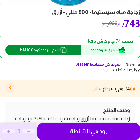
زجاجة مياه سيستيما - 800 مللي - أزرق
743
900
ج.م
ج.م
اكسب 74 ج.م كاش باك!
HM10C
اشتري ببروموكود
انسخ البروموكود
Sistema
شوف كل منتجات
Sistema
ليك انك تطلب 1 بس!
14 يوم إسترجاع
مجاني
وصف المنتج
زجاجة مياه سيستيما أزرق زجاجة شرب بلاستيك كبيرة زجاجة
رياضية زجاجة مياه خفيفة بحجم 800 مللي مناسبة للحفاظ على
زود في الشنطة