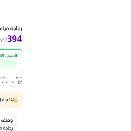
زجاجة مياه ب
394
4
ج.م
اكسب 39 ج.م كاش باك!
Juypal
شوف 
ليك انك تطلب 5 
14 يوم إسترجاع
وصف ال
زجاجة م