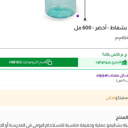
شفاط - أخضر - 600 مل
45
ج.م
HM10C
اشتري ببروموكود
انسخ البروموكود
كل منتجات
Juypal
بس!
مجاني
منتج
ياه بشاليمو عملية وخفيفة مناسبة للاستخدام اليومي في المدرسة أو الجي