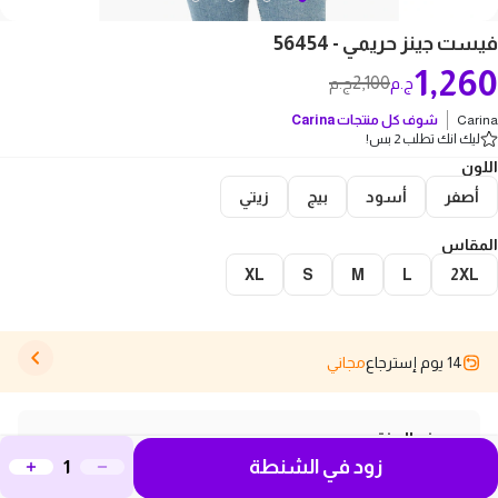
فيست جينز حريمي - 56454
1,260
2,100
ج.م
ج.م
Carina
شوف كل منتجات
Carina
ليك انك تطلب 2 بس!
اللون
أصفر
أسود
بيج
زيتي
المقاس
XL
S
M
L
2XL
14 يوم إسترجاع
مجاني
وصف المنتج
زود في الشنطة
فيست جينز حريمي بحافة خام، الخيار المثالي لإضافة لمسة من