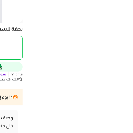
نجفة للسقف مودرن 
Ylights
شوف
ليك انك تطلب 5 
14 يوم إسترجاع
وصف ال
خلي منز