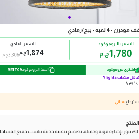
- 4 لمبه - بيج/رمادي
السعر بالبروموكود
السعر العادي
1,780
1,874
ج.م
ج.م
3,306
ج.م
BEIT09
اشتري ببروموكود
انسخ البروموكود
 كل منتجات
Ylights
بس!
مجاني
منتج
لك ينور بإضاءة قوية وجميلة، تصميم بتقنية حديثة يناسب جميع المساح