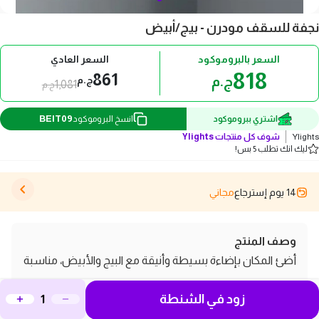
نجفة للسقف مودرن - بيج/أبيض
السعر بالبروموكود
السعر العادي
818
861
ج.م
ج.م
1,081
ج.م
BEIT09
اشتري ببروموكود
انسخ البروموكود
Ylights
شوف كل منتجات
Ylights
ليك انك تطلب 5 بس!
14 يوم إسترجاع
مجاني
وصف المنتج
أضئ المكان بإضاءة بسيطة وأنيقة مع البيج والأبيض، مناسبة
لكل الأوقات
زود في الشنطة
مواصفات و مميزات نجفة للسقف