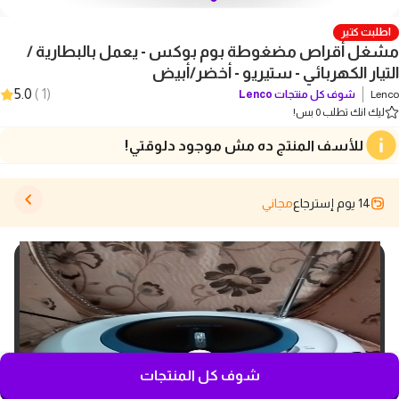
اطلبت كتير
مشغل أقراص مضغوطة بوم بوكس - يعمل بالبطارية /
التيار الكهربائي - ستيريو - أخضر/أبيض
5.0
)
1
(
Lenco
شوف كل منتجات
Lenco
ليك انك تطلب 0 بس!
للأسف المنتج ده مش موجود دلوقتي!
14 يوم إسترجاع
مجاني
شوف كل المنتجات