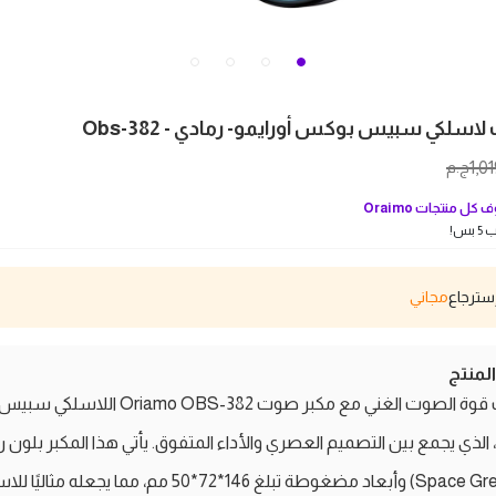
سلكي سبيس بوكس أورايمو- رمادي - Obs-382
1,0
ج.م
 كل منتجات
Oraimo
بس!
مجاني
منتج
اكتشف قوة الصوت الغني مع مكبر صوت Oriamo OBS-382 اللاسلكي سبي
لذي يجمع بين التصميم العصري والأداء المتفوق. يأتي هذا المكبر بلون ر
أنيق (Space Grey) وأبعاد مضغوطة تبلغ 146*72*50 مم، مما يجعله م