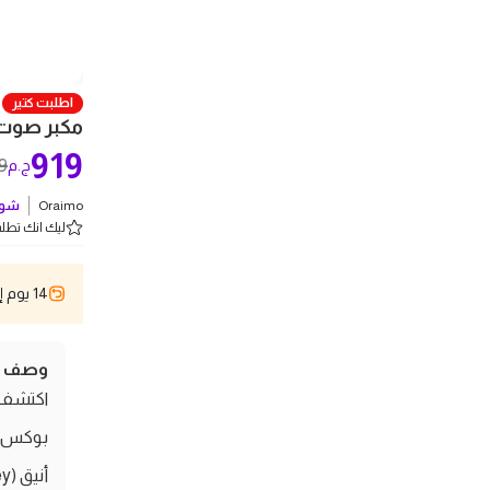
اطلبت كتير
مكبر صوت لا
919
19
ج.م
Oraimo
شوف
ليك انك تطلب 5 
14 يوم إسترجاع
وصف ال
بوكس، ا