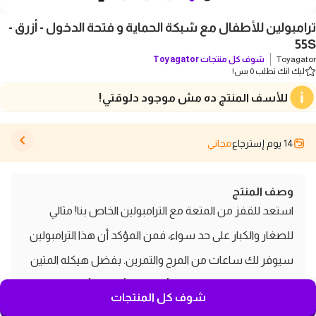
ترامبولين للأطفال مع شبكة الحماية و فتحة الدخول - أزرق -
55S
Toyagator
شوف كل منتجات
Toyagator
ليك انك تطلب 0 بس!
للأسف المنتج ده مش موجود دلوقتي!
14 يوم إسترجاع
مجاني
وصف المنتج
استعد للقفز من المتعة مع الترامبولين الخاص بنا! مثالي
للصغار والكبار على حد سواء، فمن المؤكد أن هذا الترامبولين
سيوفر لك ساعات من المرح والتمرين. بفضل هيكله المتين
والقوي، يمكنك القفز بثقة وأنت تعلم أنك في أمان وسلامة.
شوف كل المنتجات
سطح القفز الفسيح مثالي لأداء الشقلبات أو التدرب على