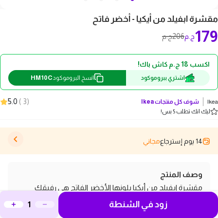
مقشرة ابفيلد من أيكيا - أخضر فاتح
179
206
ج.م
ج.م
اكسب 18 ج.م كاش باك!
HM10C
اشتري ببروموكود
انسخ البروموكود
5.0
)
3
(
Ikea
شوف كل منتجات
Ikea
ليك انك تطلب 5 بس!
14 يوم إسترجاع
مجاني
وصف المنتج
مقشرة ابفيلد من أيكيا بلونها الأخضر الفاتح هي رفيقك
زود في الشنطة
المثالي في المطبخ! بتتميز بتصميم مريح وسهل الاستخدام،