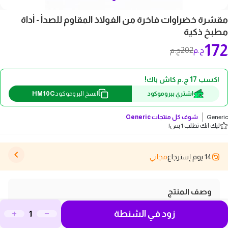
مقشرة خضراوات فاخرة من الفولاذ المقاوم للصدأ - أداة
مطبخ ذكية
172
202
ج.م
ج.م
اكسب 17 ج.م كاش باك!
HM10C
اشتري ببروموكود
انسخ البروموكود
Generic
شوف كل منتجات
Generic
ليك انك تطلب 1 بس!
14 يوم إسترجاع
مجاني
وصف المنتج
اكتشف مقشرة الخضراوات الفاخرة من الفولاذ المقاوم للصدأ،
زود في الشنطة
الأداة المثالية لكل محبي الطهي الذين يسعون لتحقيق أقصى