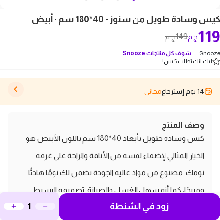
كيس وسادة طويل من سنوز - 40*180 سم - أبيض
119
149
ج.م
ج.م
Snooze
شوف كل منتجات
Snooze
ليك انك تطلب 5 بس!
14 يوم إسترجاع
مجاني
وصف المنتج
كيس وسادة طويل بأبعاد 40*180 سم باللون الأبيض هو
الخيار المثالي لإضفاء لمسة من الأناقة والراحة على غرفة
نومك. مصنوع من مواد عالية الجودة تضمن لك نومًا هادئًا
ومريحًا، كما أنه سهل الغسل والصيانة. تصميمه البسيط
زود في الشنطة
يجعله مناسبًا لمختلف أنماط الديكور، مما يجعله إضافة رائعة