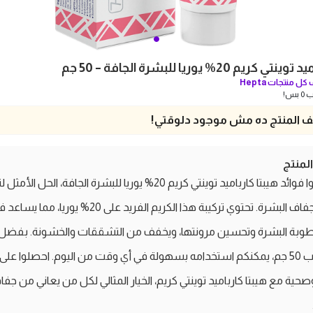
ريم 20% يوريا للبشرة الجافة – 50 جم
كل منتجات
Hepta
بس!
 المنتج ده مش موجود دلوقتي!
منتج
اكتشفوا فوائد هيبتا كارباميد توينتي كريم 20% يوريا للبشرة الجافة، الحل 
وعلاج جفاف البشرة. تحتوي تركيبة هذا الكريم الفريد على 20% يوريا، مما يس
رطوبة البشرة وتحسين مرونتها، ويخفف من التشققات والخشونة. بفضل
المناسب 50 جم، يمكنكم استخدامه بسهولة في أي وقت من اليوم. احصلوا عل
صحية مع هيبتا كارباميد توينتي كريم، الخيار المثالي لكل من يعاني من جف