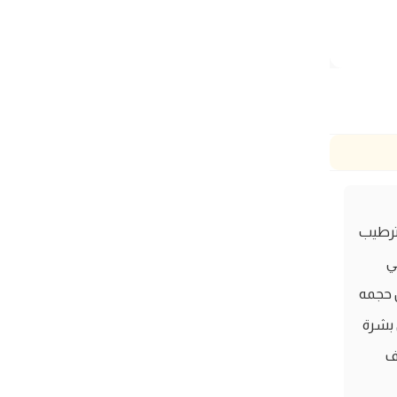
الأمثل لترطيب
اعد في
 حجمه
ى بشرة
اف