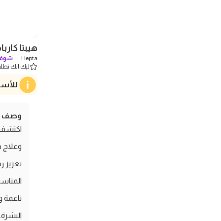
هيبتا كارباميد توينتي ك
Hepta
شوف 
ليك انك تطلب 0 
للأسف
وصف ال
تعزيز 
ناعمة و
البشرة.