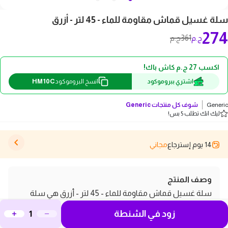
سلة غسيل قماش مقاومة للماء - 45 لتر - أزرق
274
361
ج.م
ج.م
اكسب 27 ج.م كاش باك!
HM10C
اشتري ببروموكود
انسخ البروموكود
Generic
شوف كل منتجات
Generic
ليك انك تطلب 5 بس!
14 يوم إسترجاع
مجاني
وصف المنتج
سلة غسيل قماش مقاومة للماء - 45 لتر - أزرق هي سلة
غسيل كبيرة سعة 45 لتر، مصممة من قماش مقاوم للماء
زود في الشنطة