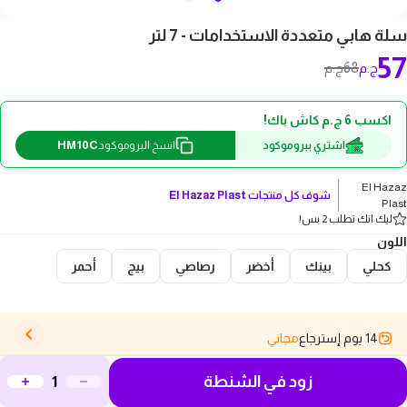
سلة هابي متعددة الاستخدامات - 7 لتر
57
68
ج.م
ج.م
اكسب 6 ج.م كاش باك!
HM10C
اشتري ببروموكود
انسخ البروموكود
El Hazaz
شوف كل منتجات
El Hazaz Plast
Plast
ليك انك تطلب 2 بس!
اللون
كحلي
بينك
أخضر
رصاصي
بيج
أحمر
14 يوم إسترجاع
مجاني
زود في الشنطة
وصف المنتج