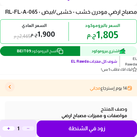
مصباح ارضي مودرن خشب - خشبى/ابيض - RL-FL-A-065
السعر بالبروموكود
السعر العادي
1,805
1,900
ج.م
ج.م
2,465
ج.م
BEIT09
اشتري ببروموكود
انسخ البروموكود
EL
شوف كل منتجات
EL Rawda
Rawda
ليك انك تطلب 5 بس!
14 يوم إسترجاع
مجاني
وصف المنتج
مواصفات و مميزات مصباح ارضي
مودرن خشب - خشبى/ابيض
زود في الشنطة
الماركة: EL Rawda