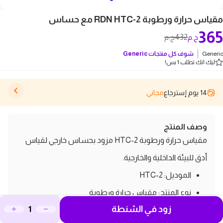
مقياس حرارة ورطوبة RDN HTC-2 مع حساس
365
432
ج.م
ج.م
Generic
شوف كل منتجات
Generic
ليك انك تطلب 1 بس!
14 يوم إسترجاع
مجاني
وصف المنتج
مقياس حرارة ورطوبة HTC-2 مزود بحساس خارجي لقياس
أدق للبيئة الداخلية والخارجية.
الموديل: HTC-2
نوع المنتج: مقياس حرارة ورطوبة
زود في الشنطة
الخامة: بلاستيك