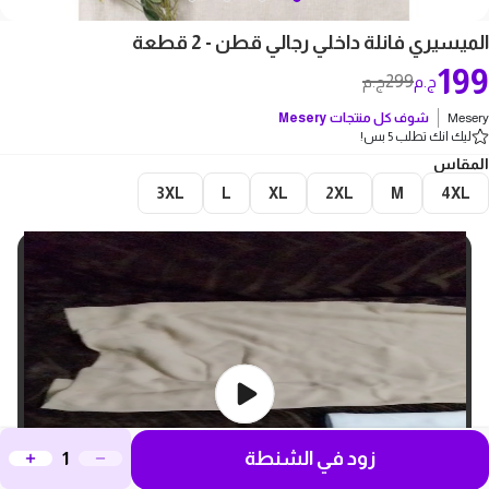
الميسيري فانلة داخلي رجالي قطن - 2 قطعة
199
299
ج.م
ج.م
Mesery
شوف كل منتجات
Mesery
ليك انك تطلب 5 بس!
المقاس
3XL
L
XL
2XL
M
4XL
زود في الشنطة