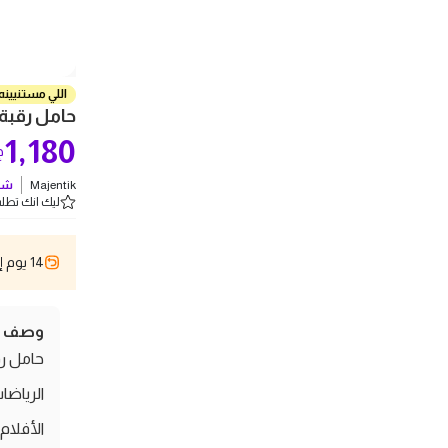
اللي مستنيينه
حامل رقبة
1,180
ج
Majentik
شو
ليك انك تطلب 1 
14 يوم إسترجاع
وصف ال
الرياضات
الأفلام