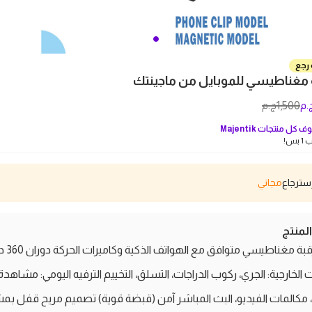
 رجع
 مغناطيسي للموبايل من ماجينتك
1,500
.م
ج.م
ف كل منتجات
Majentik
بس!
مجاني
منتج
حامل رقبة مغناطيسي مت
 الخارجية: الجري، ركوب الدراجات، التسلق، التخييم الترفيه اليومي: مشاهدة
، مكالمات الفيديو، البث المباشر آمن (قبضة قوية) تصميم مريح قفل ب