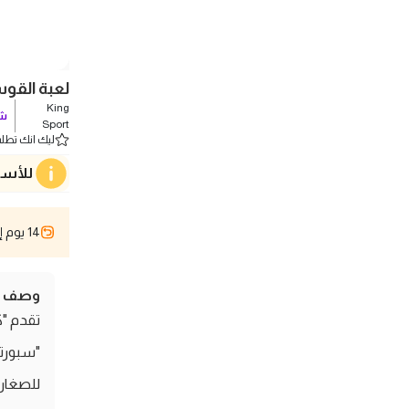
لعبة القوس 
King
شو
Sport
ليك انك تطلب 0 
للأسف
14 يوم إسترجاع
وصف ال
"سبورتس