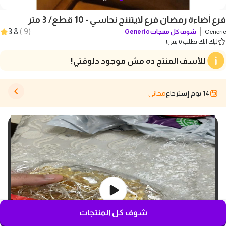
فرع أضاءة رمضان فرع لايتننج نحاسي - 10 قطع/ 3 متر
3.8
)
9
(
Generic
شوف كل منتجات
Generic
ليك انك تطلب 0 بس!
للأسف المنتج ده مش موجود دلوقتي!
14 يوم إسترجاع
مجاني
شوف كل المنتجات