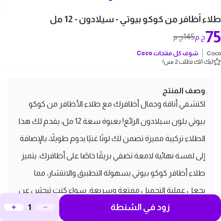
طلاء أظافر من كوكو بيوتي - سيلادون - 12 مل
75
145
ج.م
ج.م
Coco
شوف كل منتجات
Coco
ليك انك تطلب 2 بس!
وصف المنتج
اكتشفي أناقة وجمال أظافرك مع طلاء الأظافر من كوكو
بيوتي بلون سيلادون الرائع! بعبوة سعة 12 مل، يقدم لك هذا
الطلاء تركيبة مميزة تضمن لك لونًا غنيًا يدوم طويلاً، بالإضافة
إلى لمسة نهائية لامعة تضفي بريقًا خاصًا على أظافرك. يتميز
طلاء أظافر كوكو بيوتي بسهولة التطبيق والانتشار، مما
يجعل عملية التجميل ممتعة وسريعة. سواء كنتِ تبحثين عن
زود في الشنطة
إطلالة ناعمة أو جريئة، فإن لون سيلادون هو الخيار المثالي