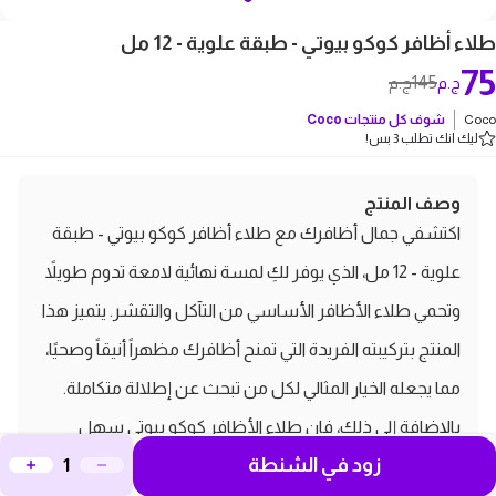
طلاء أظافر كوكو بيوتي - طبقة علوية - 12 مل
75
145
ج.م
ج.م
Coco
شوف كل منتجات
Coco
ليك انك تطلب 3 بس!
وصف المنتج
اكتشفي جمال أظافرك مع طلاء أظافر كوكو بيوتي - طبقة
علوية - 12 مل، الذي يوفر لكِ لمسة نهائية لامعة تدوم طويلاً
وتحمي طلاء الأظافر الأساسي من التآكل والتقشر. يتميز هذا
المنتج بتركيبته الفريدة التي تمنح أظافرك مظهراً أنيقاً وصحيًا،
مما يجعله الخيار المثالي لكل من تبحث عن إطلالة متكاملة.
بالإضافة إلى ذلك، فإن طلاء الأظافر كوكو بيوتي سهل
زود في الشنطة
الاستخدام ويجف بسرعة ليمنحك الوقت الكافي للاستمتاع