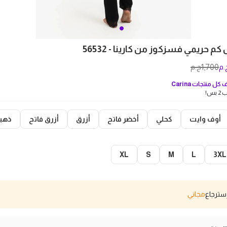
م حريمي فسزكوز من كارينا - 56532
1,700
.م
ج.م
كل منتجات
Carina
بس!
أوف وايت
كحلي
أخضر فاتح
أزرق
أزرق فاتح
ذهب
XL
S
M
L
3XL
مجاني