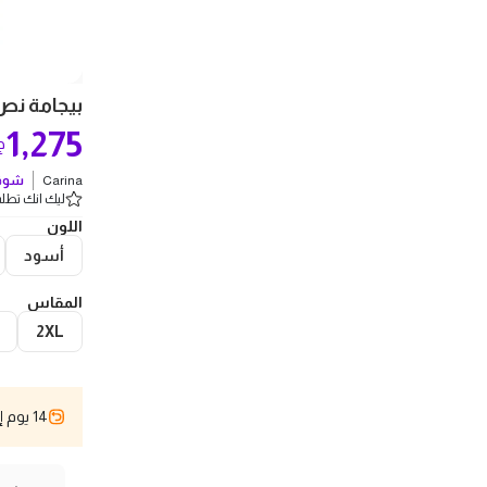
بيجامة نص ك
1,275
ج
Carina
شوف 
ليك انك تطلب 2 
اللون
أسود
المقاس
2XL
14 يوم إسترجاع