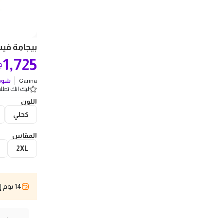
بيجامة فيسك
1,725
ج
Carina
شوف 
ليك انك تطلب 4 
اللون
كحلي
المقاس
2XL
14 يوم إسترجاع