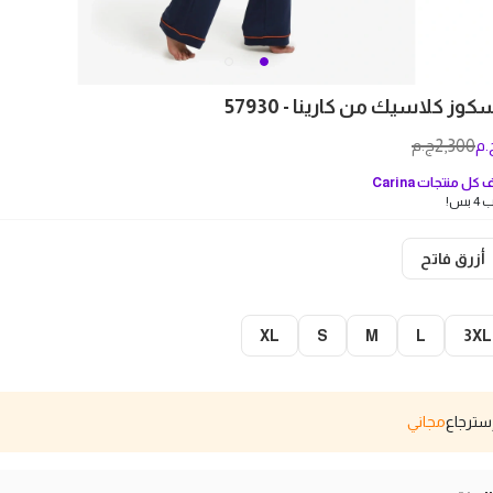
وز كلاسيك من كارينا - 57930
2,300
.م
ج.م
كل منتجات
Carina
بس!
أزرق فاتح
XL
S
M
L
3XL
مجاني