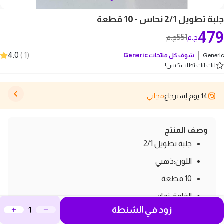
جلبة تطويل 2/1 نحاس - 10 قطعة
479
551
ج.م
ج.م
4.0
)
1
(
Generic
شوف كل منتجات
Generic
ليك انك تطلب 5 بس!
14 يوم إسترجاع
مجاني
وصف المنتج
جلبة تطويل 2/1
اللون:ذهبي
10 قطعة
الخامة: نحاس
زود في الشنطة
بلد الصنع: الصين