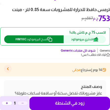
ترمس حافظ للحرارة للمشروبات سعة 0.85 لتر - مينت
753
867
ج.م
ج.م
اكسب 75 ج.م كاش باك!
HM10C
اشتري ببروموكود
انسخ البروموكود
Generic
شوف كل منتجات
Generic
ليك انك تطلب 5 بس!
14 يوم إسترجاع
مجاني
وصف المنتج
عايز مشروباتك تفضل سخنة أو ساقعة لساعات طويلة؟
جبنالك ترمس الحافظ للحرارة اللي هيظبطلك يومك! مثالي
زود في الشنطة