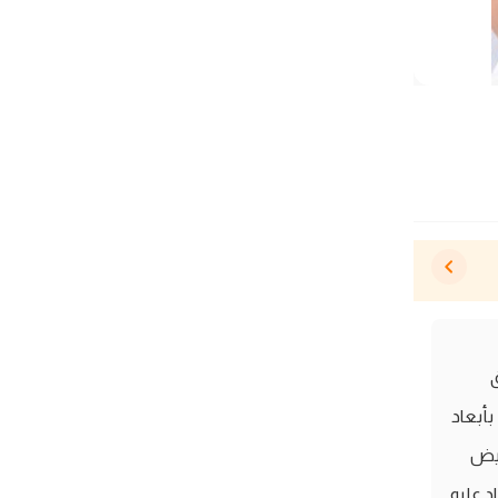
بأبعاد
 أبيض
د عليه