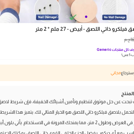
كرو ذاتي اللصق - أبيض - 27 ملم * 2 متر
1
ج.م
 كل منتجات
Generic
بس!
مجاني
منتج
ت تبحث عن حل موثوق لتنظيم وتأمين أشيائك الخفيفة، فإن شريط لاصق
تحمل بلاصق فيلكرو ذاتي اللصق هو الخيار المثالي لك. يتميز هذا الشريط 
27 ملم في العرض وطول 2 متر، مما يمنحك المرونة في الاستخدام. يأتي بلون
ناسب مع أي ديكور. بفضل الجزء الخلفي القوي ذاتي اللصق، يمكنك الاعتما