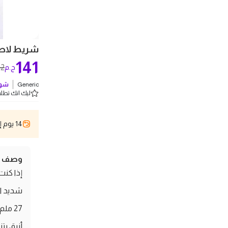
شريط لاصق فيل
141
62
ج.م
Generic
شوف
ليك انك تطلب 5 
14 يوم إسترجاع
وصف ال
إذا كن
شديد ال
أنيق يت