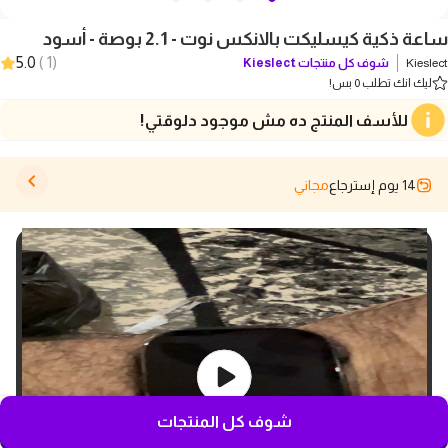
ساعة ذكية كيسليكت بالانكس نوت - 2.1 بوصة - أسود
5.0
)
1
(
Kieslect
شوف كل منتجات
Kieslect
ليك انك تطلب 0 بس!
للأسف المنتج ده مش موجود دلوقتي!
14 يوم إسترجاع
مجاني
شوف كل المنتجات