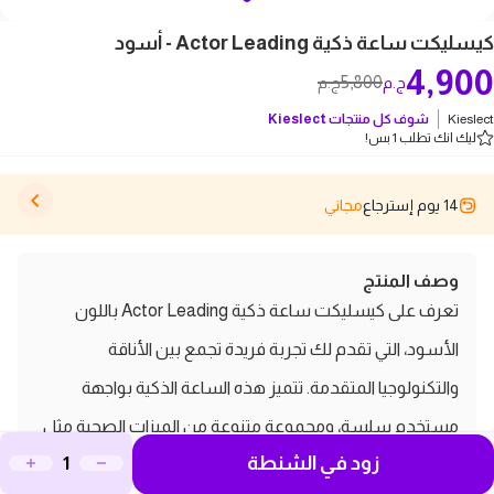
كيسليكت ساعة ذكية Actor Leading - أسود
4,900
5,800
ج.م
ج.م
Kieslect
شوف كل منتجات
Kieslect
ليك انك تطلب 1 بس!
14 يوم إسترجاع
مجاني
وصف المنتج
تعرف على كيسليكت ساعة ذكية Actor Leading باللون
الأسود، التي تقدم لك تجربة فريدة تجمع بين الأناقة
والتكنولوجيا المتقدمة. تتميز هذه الساعة الذكية بواجهة
مستخدم سلسة، ومجموعة متنوعة من الميزات الصحية مثل
زود في الشنطة
قياس معدل ضربات القلب وتتبع النوم، مما يساعدك في