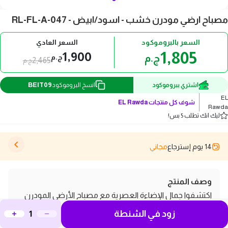
مصباح ارضي مودرن خشب - اسود/ابيض - RL-FL-A-047
السعر بالبروموكود
السعر العادي
1,805
1,900
ج.م
ج.م
2,465
ج.م
BEIT09
اشتري ببروموكود
انسخ البروموكود
EL
شوف كل منتجات
EL Rawda
Rawda
ليك انك تطلب 5 بس!
14 يوم إسترجاع
مجاني
وصف المنتج
اكتشفوا جمال الإضاءة العصرية مع مصباح الأرضي المودرن
زود في الشنطة
من EL Rawda، الذي يجمع بين الأناقة والوظائف العملية. يأتي