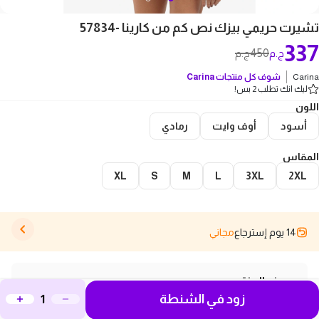
تشيرت حريمي بيزك نص كم من كارينا -57834
337
450
ج.م
ج.م
Carina
شوف كل منتجات
Carina
ليك انك تطلب 2 بس!
اللون
أسود
أوف وايت
رمادي
المقاس
XL
S
M
L
3XL
2XL
14 يوم إسترجاع
مجاني
وصف المنتج
زود في الشنطة
تيشيرت أوفر سايز من جيرسي ناعم يسمح بمرور الهواء.