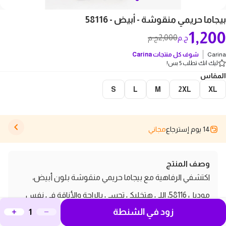
بيجاما حريمي منقوشة - أبيض - 58116
1,200
2,000
ج.م
ج.م
Carina
شوف كل منتجات
Carina
ليك انك تطلب 5 بس!
المقاس
S
L
M
2XL
XL
14 يوم إسترجاع
مجاني
وصف المنتج
اكتشفي الرفاهية مع بيجاما حريمي منقوشة بلون أبيض،
موديل 58116، اللي هتخليكي تحسي بالراحة والأناقة في نفس
زود في الشنطة
الوقت. البيجاما دي مصنوعة من خامات عالية الجودة، بتضمن